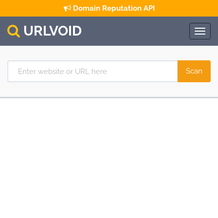
Domain Reputation API
URL
VOID
Togg
navig
Scan