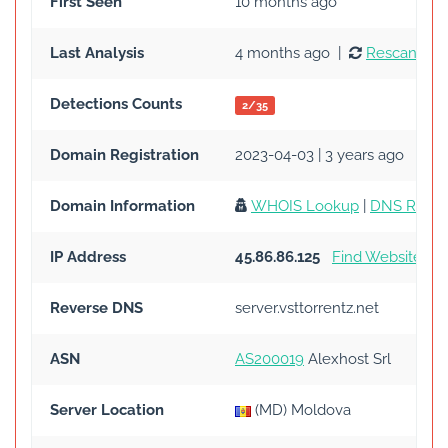
First Seen
10 months ago
Last Analysis
4 months ago |
Rescan
Detections Counts
2/35
Domain Registration
2023-04-03 | 3 years ago
Domain Information
WHOIS Lookup
|
DNS Recor
IP Address
45.86.86.125
Find Websites
|
Reverse DNS
server.vsttorrentz.net
ASN
AS200019
Alexhost Srl
Server Location
(MD) Moldova