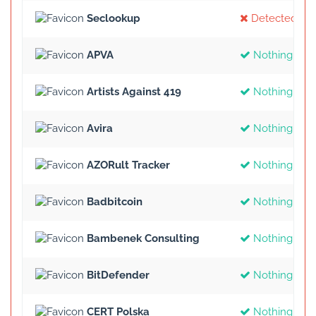
Seclookup
Detected
APVA
Nothing Fou
Artists Against 419
Nothing Fou
Avira
Nothing Fou
AZORult Tracker
Nothing Fou
Badbitcoin
Nothing Fou
Bambenek Consulting
Nothing Fou
BitDefender
Nothing Fou
CERT Polska
Nothing Fou