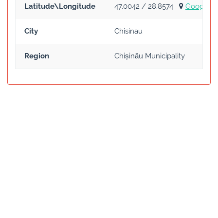
Latitude\Longitude
47.0042 / 28.8574
Google 
City
Chisinau
Region
Chișinău Municipality