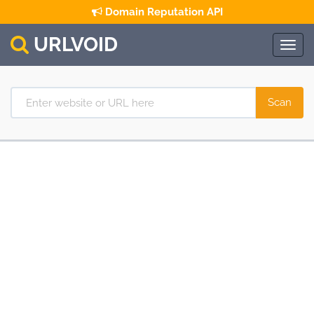
Domain Reputation API
URL
VOID
Togg
navig
Scan