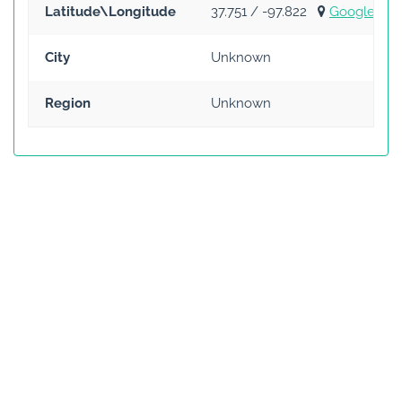
Latitude\Longitude
37.751 / -97.822
Google Ma
City
Unknown
Region
Unknown