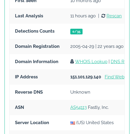
First Seen
10 months ago
Last Analysis
11 hours ago |
Rescan
Detections Counts
0/35
Domain Registration
2005-04-29 | 22 years ago
Domain Information
WHOIS Lookup
|
DNS Recor
IP Address
151.101.129.140
Find Websites
Reverse DNS
Unknown
ASN
AS54113
Fastly, Inc.
Server Location
(US) United States