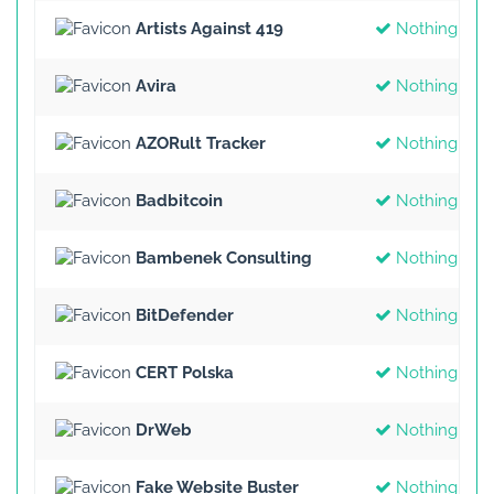
Artists Against 419
Nothing Fou
Avira
Nothing Fou
AZORult Tracker
Nothing Fou
Badbitcoin
Nothing Fou
Bambenek Consulting
Nothing Fou
BitDefender
Nothing Fou
CERT Polska
Nothing Fou
DrWeb
Nothing Fou
Fake Website Buster
Nothing Fou